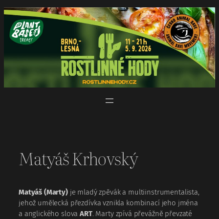
Přeskočit
na
obsah
Matyáš Krhovský
Matyáš (Marty)
je mladý zpěvák a multiinstrumentalista,
jehož umělecká přezdívka vznikla kombinací jeho jména
a anglického slova
ART
. Marty zpívá převážně převzaté