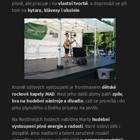
písně, ale pracuje i na
vlastní tvorbě
, a doprovází se při
tom na
kytaru, klávesy i ukulele
.
Kromě sólových vystoupení je frontmanem
dětské
rockové kapely MAD
. Mezi jeho další zájmy patří
zpěv,
hra na hudební nástroje a divadlo
, což se promítá i do
jeho plynulého a živého projevu na jevišti.
Na Rostlinných hodech nabídne Marty
hudební
vystoupení plné energie a radosti
, které osloví děti i
dospělé. Jeho nadšení a talent zaručeně rozzáří