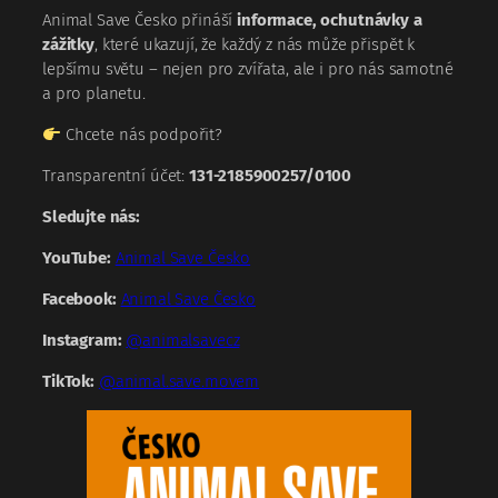
Animal Save Česko přináší
informace, ochutnávky a
zážitky
, které ukazují, že každý z nás může přispět k
lepšímu světu – nejen pro zvířata, ale i pro nás samotné
a pro planetu.
Chcete nás podpořit?
Transparentní účet:
131-2185900257/0100
Sledujte nás:
YouTube:
Animal Save Česko
Facebook:
Animal Save Česko
Instagram:
@animalsavecz
TikTok:
@animal.save.movem