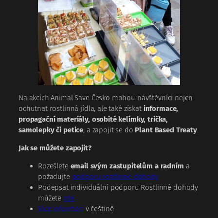
Na akcích Animal Save Česko mohou návštěvníci nejen
ochutnat rostlinná jídla, ale také získat
informace,
propagační materiály, osobité kelímky, trička,
samolepky či petice
, a zapojit se do
Plant Based Treaty
.
Jak se můžete zapojit?
Rozešlete
email svým zastupitelům a radním
a
požadujte
podporu rostlinné dohody
Podepsat individuální podporu Rostlinné dohody
můžete
zde
Více informací
v češtině