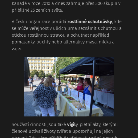
Kanadě v roce 2010 a dnes zahrnuje přes 300 skupin v
přibližně 25 zemích světa.
V Česku organizace pořádá
rostlinné ochutnávky
, kde
se může veřejnost v ulicích Brna seznámit s chutnou a
etickou rostlinnou stravou a ochutnat například
pomazánky, buchty nebo alternativy masa, mléka a
vajec.
Součástí činnosti jsou také
vigil
y, pietní akty, kterými
členové uctívají životy zvířat a upozorňují na jejich