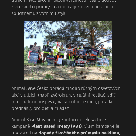
utrpení. Tyto akce přibližují veřejnosti reálné dopady
živočišného průmyslu a motivují k uvědomělému a
soucitnému životnímu stylu.
Animal Save Česko pořádá mnoho různých osvětových
akcí v ulicích (např. Zvěrokruh, Virtuální realita), sdílí
informativní příspěvky na sociálních sítích, pořádá
přednášky pro děti a mládež.
Animal Save Movement je autorem celosvětové
kampaně
Plant Based Treaty (PBT)
. Cílem kampaně je
upozornit na
dopady živočišného průmyslu na klima,