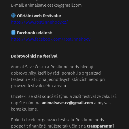
E‑mail:
animalsave.cesko@gmail.com
Oficiální web festivalu:
https://www.rostlinnehody.cz/
Facebook událost:
https://www.facebook.com/rostlinnehody
Dobrovolníci na festival
Animal Save Česko a Rostlinné hody hledají
dobrovolníky, kteří by rádi pomohli s organizací
festivalu – ať už na jednotlivých stáncích nebo při
provozu festivalového areálu.
Chcete-li se stát součástí týmu a zažít festival ze zákulisí,
napište nám na
animalsave.cz@gmail.com
a my vás
kontaktujeme.
Pokud chcete organizaci festivalu Rostlinné hody
podpořit finančně, můžete tak učinit na
transparentní