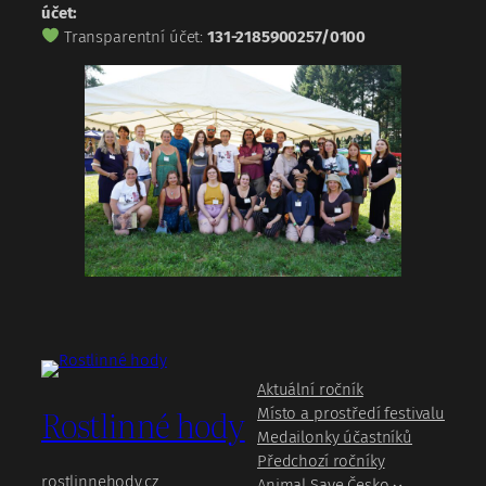
účet:
Transparentní účet:
131‑2185900257/0100
Aktuální ročník
Rostlinné hody
Místo a prostředí festivalu
Medailonky účastníků
Předchozí ročníky
rostlinnehody.cz
Animal Save Česko